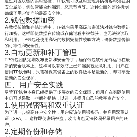
通过对区块链的实时监控，TP钱包可以及时发现并防御各种潜在的
安全威胁，例如智能合约漏洞、恶意节点等。这种全面的监控机制
确保了用户资产的最高安全性。
2.钱包数据加密
在数据传输和存储过程中，TP钱包采用高级加密算法对钱包数据进
行加密。这样即使数据在传输或存储过程中被截获，也无法被读取
和利用。TP钱包还使用高级的数据完整性校验方法，确保数据传输
的可靠性和安全性。
3.自动更新和补丁管理
TP钱包团队定期发布更新和安全补丁，确保钱包软件始终运行在最
新的安全版本上。这样可以有效防止已知漏洞被恶意利用。用户在
使用TP钱包时，只需确保其设备上的软件版本是最新的，即可享受
最新的安全保护。
四、用户安全实践
尽管TP钱包本身已经提供了多层次的安全保障，但用户在实际使用
中仍可以采取一些额外措施，以进一步提升自己的数字资产安全。
1.使用强密码和双重认证
为了进一步提高账户安全性，用户应该使用强密码，并启用双重认
证（2FA）。这样即使密码被盗，攻击者也无法轻易登录用户的账
户。
2.定期备份和存储