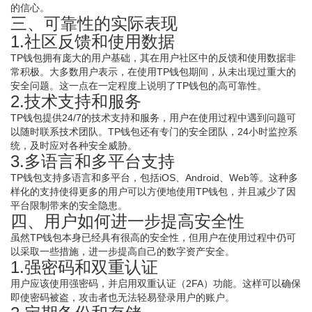
的信心。
三、可靠性的实际表现
1.社区反馈和使用数据
TP钱包拥有庞大的用户基础，其在用户社区中的反馈和使用数据非
常积极。大多数用户表示，在使用TP钱包期间，从未出现过重大的
安全问题。这一点在一定程度上说明了TP钱包的高可靠性。
2.技术支持和服务
TP钱包提供24/7的技术支持和服务，用户在使用过程中遇到问题可
以随时联系技术团队。TP钱包还有专门的安全团队，24小时监控系
统，及时应对各种安全威胁。
3.多语言和多平台支持
TP钱包支持多语言和多平台，包括iOS、Android、Web等。这种多
样化的支持使得更多的用户可以方便地使用TP钱包，并且减少了因
平台限制带来的安全隐患。
四、用户如何进一步提高安全性
虽然TP钱包本身已经具有很高的安全性，但用户在使用过程中仍可
以采取一些措施，进一步提高自己的数字资产安全。
1.强密码和双重认证
用户应该使用强密码，并启用双重认证（2FA）功能。这样可以确保
即使密码被盗，攻击者也无法轻易登录用户的账户。